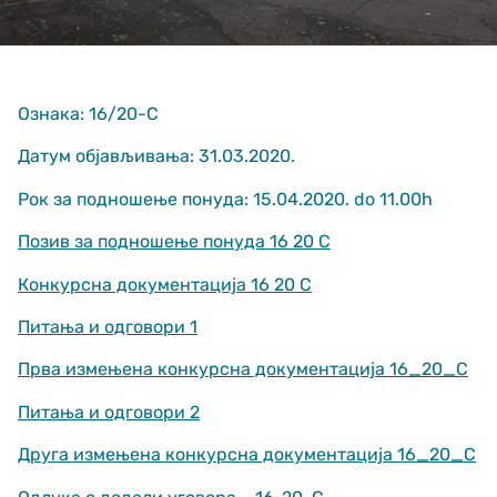
Ознака: 16/20-С
Датум објављивања: 31.03.2020.
Рок за подношење понуда: 15.04.2020. do 11.00h
Неопходно
These
Позив за подношење понуда 16 20 С
cookies are
not optional.
Конкурсна документација 16 20 С
They are
needed for
Питања и одговори 1
the website
to function.
Прва измењена конкурсна документација 16_20_С
Питања и одговори 2
Статистика
In order for us
Друга измењена конкурсна документација 16_20_С
to improve
the website's