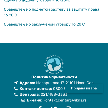
Одлука о додели уговора – 16-20-С
functionality
and structure,
Обавештење о поднетом захтеву за заштиту права
based on how
16 20 С
the website is
used.
Обавештење о закљученом уговору 16 20 С
Искуство
In order for
our website
to perform
as well as
possible
during your
visit. If you
refuse
Политика приватности
these
Адреса:
Масарикова 17, 21101 Нови Сад
cookies,
Пријава квара
some
Контакт центар:
0800 333 021
functionality
Централа:
021/488-3333
will
Е-маил:
kontakt.centar@vikns.rs
disappear
from the