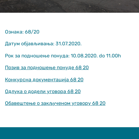
Ознака: 68/20
Датум објављивања: 31.07.2020.
Рок за подношење понуда: 10.08.2020. do 11.00h
Неопходно
These
Позив за подношење понуде 68 20
cookies are
not optional.
Конкурсна документација 68 20
They are
needed for
Одлука о додели уговора 68 20
the website
to function.
Обавештење о закљученом уговору 68 20
Статистика
In order for us
to improve
the website's