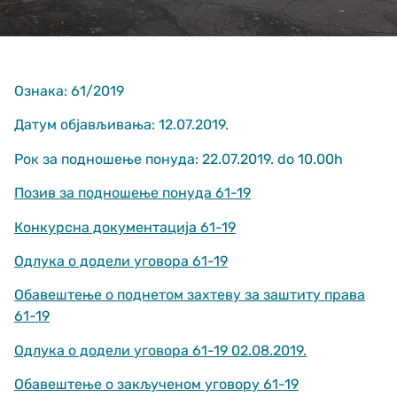
Ознака: 61/2019
Датум објављивања: 12.07.2019.
Рок за подношење понуда: 22.07.2019. do 10.00h
Неопходно
These
Позив за подношење понуда 61-19
cookies are
not optional.
Конкурсна документација 61-19
They are
needed for
Одлука о додели уговора 61-19
the website
to function.
Обавештење о поднетом захтеву за заштиту права
61-19
Статистика
Одлука о додели уговора 61-19 02.08.2019.
In order for us
to improve
Обавештење о закљученом уговору 61-19
the website's