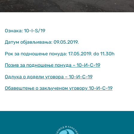
Ознака: 10-I-S/19
Датум објављивања: 09.05.2019.
Рок за подношење понуда: 17.05.2019. do 11.30h
Неопходно
These
Позив за подношење понуда – 10-И-С-19
cookies are
not optional.
Одлука о додели уговора – 10-И-С-19
They are
needed for
Обавештење о закљученом уговору 10-И-С-19
the website
to function.
Статистика
In order for us
to improve
the website's