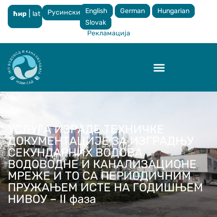
English
German
Hungarian
Русински
|
ћир
lat
×
Slovak
Рекламација
Контрола квалитета
УСЛУГА ИЗРАДЕ ТЕХНИЧКЕ
ДОКУМЕНТАЦИЈЕ ЗА ИЗГРАДЊУ
СЕКУНДАРНИХ ВОДОВА
ВОДОВОДНЕ И КАНАЛИЗАЦИОНЕ
МРЕЖЕ И ТО СА ПЕРИОДИЧНИМ
ПРУЖАЊЕМ ИСТЕ НА ГОДИШЊЕМ
НИВОУ – II фаза