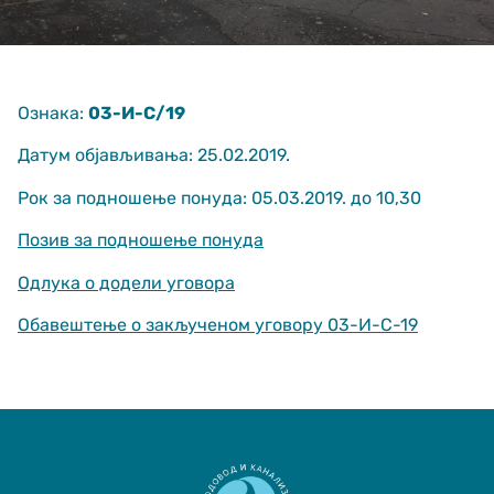
Ознака:
03-И-С/19
Датум објављивања: 25.02.2019.
Рок за подношење понуда: 05.03.2019. до 10,30
Неопходно
These
Позив за подношење понуда
cookies are
not optional.
Oдлука о додели уговора
They are
needed for
Обавештење о закљученом уговору 03-И-С-19
the website
to function.
Статистика
In order for us
to improve
the website's