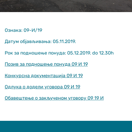
Ознака: 09-И/19
Датум објављивања: 05.11.2019.
Рок за подношење понуда: 05.12.2019. do 12.30h
Неопходно
These
Позив за подношење понуда 09 И 19
cookies are
not optional.
Конкурсна документација 09 И 19
They are
needed for
Одлука о додели уговора 09 И 19
the website
to function.
Обавештење о закљученом уговору 09 19 И
Статистика
In order for us
to improve
the website's