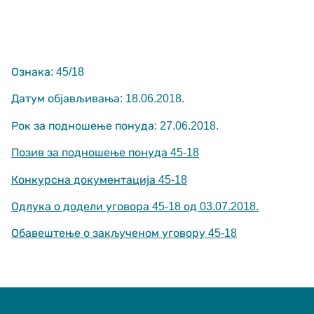
Ознака: 45/18
Датум објављивања: 18.06.2018.
Рок за подношење понуда: 27.06.2018.
Неопходно
These
Позив за подношење понуда 45-18
cookies are
not optional.
They are
Конкурсна документација 45-18
needed for
the website
Одлука о додели уговора 45-18 од 03.07.2018.
to function.
Обавештење о закљученом уговору 45-18
Статистика
In order for us
to improve the
website's