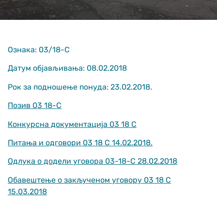
Ознака: 03/18-С
Датум објављивања: 08.02.2018
Рок за подношење понуда: 23.02.2018.
Неопходно
These
Позив 03 18-С
cookies are
not optional.
Конкурсна документација 03 18 С
They are
needed for
Питања и одговори 03 18 С 14.02.2018.
the website
to function.
Одлука о додели уговора 03-18-С 28.02.2018
Обавештење о закљученом уговору 03 18 С
Статистика
15.03.2018
In order for us
to improve
the website's