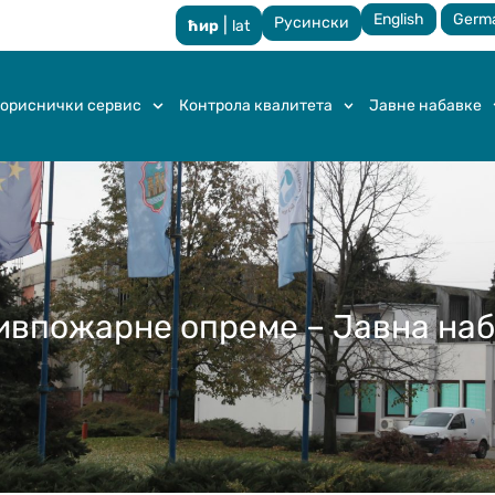
English
Germ
Русински
|
ћир
lat
ориснички сервис
Контрола квалитета
Јавне набавке
ивпожарне опреме – Јавна на