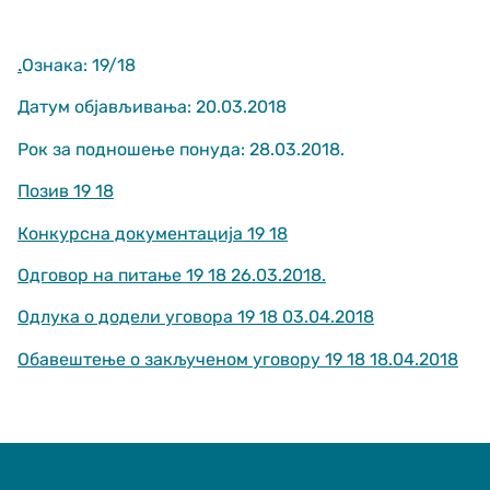
.
Ознака: 19/18
Датум објављивања: 20.03.2018
Рок за подношење понуда: 28.03.2018.
Позив 19 18
Неопходно
These
Конкурсна документација 19 18
cookies are
not optional.
Одговор на питање 19 18 26.03.2018.
They are
needed for
Одлука о додели уговора 19 18 03.04.2018
the website
to function.
Обавештење о закљученом уговору 19 18 18.04.2018
Статистика
In order for us
to improve
the website's