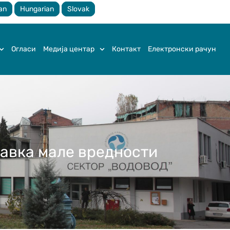
an
Hungarian
Slovak
Огласи
Медија центар
Контакт
Електронски рачун
бавка мале вредности