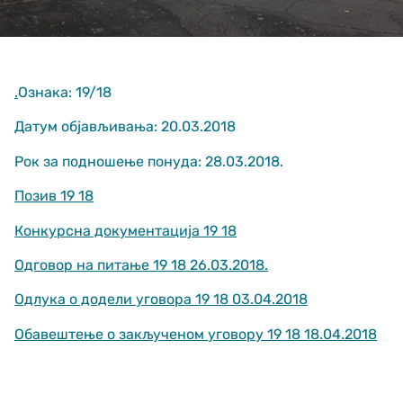
.
Ознака: 19/18
Датум објављивања: 20.03.2018
Рок за подношење понуда: 28.03.2018.
Неопходно
These
Позив 19 18
cookies are
not optional.
Конкурсна документација 19 18
They are
needed for
Одговор на питање 19 18 26.03.2018.
the website
to function.
Одлука о додели уговора 19 18 03.04.2018
Обавештење о закљученом уговору 19 18 18.04.2018
Статистика
In order for us
to improve
the website's