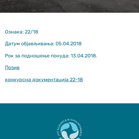
Ознака: 22/18
Датум објављивања: 05.04.2018
Рок за подношење понуда: 13.04.2018.
Неопходно
These
Позив
cookies are
not optional.
конкурсна документација 22-18
They are
needed for
the website
to function.
Статистика
In order for us
to improve
the website's