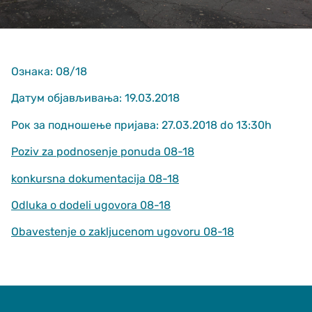
Ознака: 08/18
Датум објављивања: 19.03.2018
Рок за подношење пријава: 27.03.2018 do 13:30h
Неопходно
These
Poziv za podnosenje ponuda 08-18
cookies are
not optional.
konkursna dokumentacija 08-18
They are
needed for
Odluka o dodeli ugovora 08-18
the website
to function.
Obavestenje o zakljucenom ugovoru 08-18
Статистика
In order for us
to improve
the website's