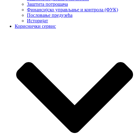
Заштита потрошача
Финансијско управљање и контрола (ФУК)
Пословање предузећа
Историјат
Кориснички сервис