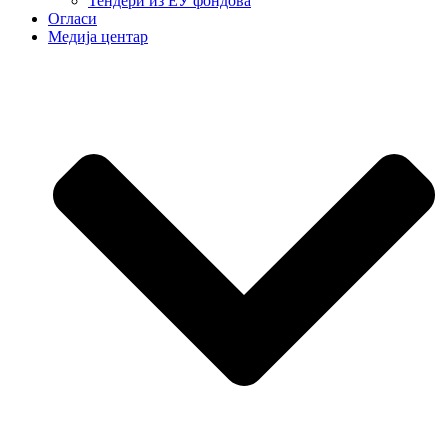
Тендери из ЕУ фондова
Огласи
Медија центар