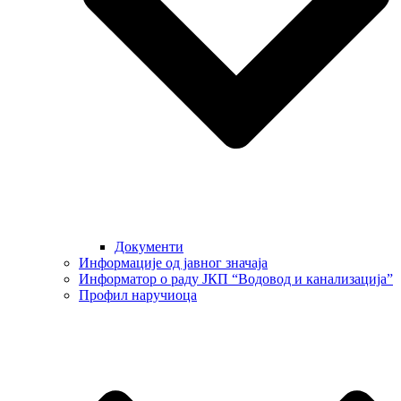
Документи
Информације од јавног значаја
Информатор о раду ЈКП “Водовод и канализација”
Профил наручиоца