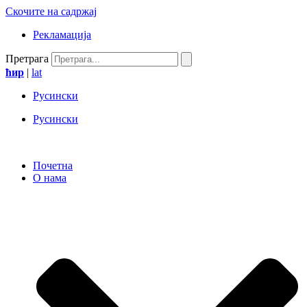
Скочите на садржај
Рекламација
Претрага
ћир
|
lat
Русински
Русински
Почетна
О нама