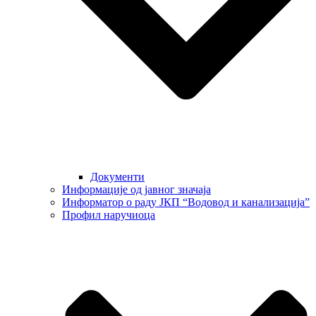
Документи
Информације од јавног значаја
Информатор о раду ЈКП “Водовод и канализација”
Профил наручиоца