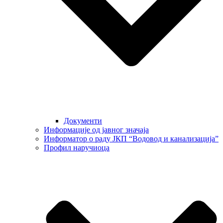
Документи
Информације од јавног значаја
Информатор о раду ЈКП “Водовод и канализација”
Профил наручиоца