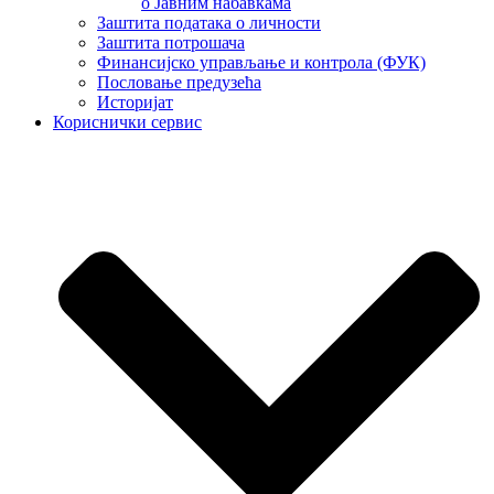
о Јавним набавкама
Заштита података о личности
Заштита потрошача
Финансијско управљање и контрола (ФУК)
Пословање предузећа
Историјат
Кориснички сервис