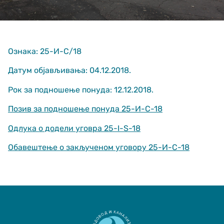
Ознака: 25-И-С/18
Датум објављивања: 04.12.2018.
Рок за подношење понуда: 12.12.2018.
Неопходно
These
Позив за подношење понуда 25-И-С-18
cookies are
not optional.
Одлука о додели уговра 25-I-S-18
They are
needed for
Обавештење о закљученом уговору 25-И-С-18
the website
to function.
Статистика
In order for us
to improve
the website's