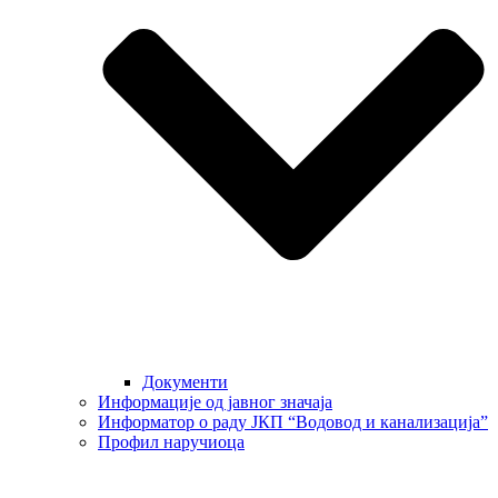
Документи
Информације од јавног значаја
Информатор о раду ЈКП “Водовод и канализација”
Профил наручиоца