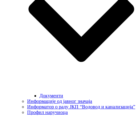
Документи
Информације од јавног значаја
Информатор о раду ЈКП “Водовод и канализација”
Профил наручиоца