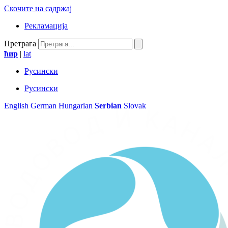
Скочите на садржај
Рекламација
Претрага
ћир
|
lat
Русински
Русински
English
German
Hungarian
Serbian
Slovak