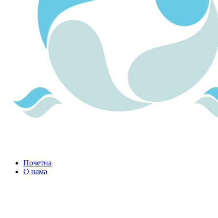
Почетна
О нама