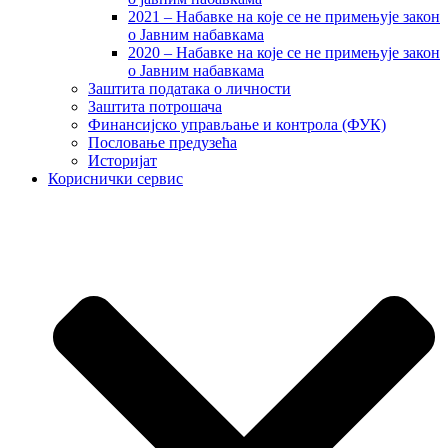
2021 – Набавке на које се не примењује закон
о Јавним набавкама
2020 – Набавке на које се не примењује закон
о Јавним набавкама
Заштита података о личности
Заштита потрошача
Финансијско управљање и контрола (ФУК)
Пословање предузећа
Историјат
Кориснички сервис