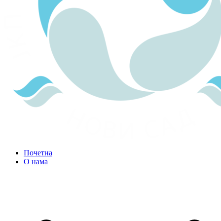
Почетна
О нама