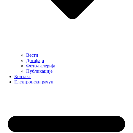
Вести
Догађаји
Фото-галерија
Публикације
Контакт
Електронски рачун