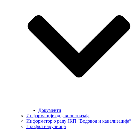
Документи
Информације од јавног значаја
Информатор о раду ЈКП “Водовод и канализација”
Профил наручиоца