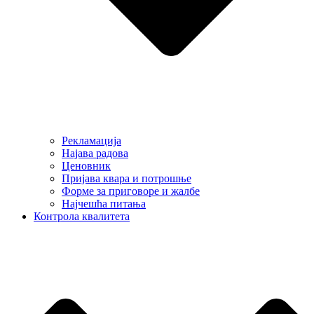
Рекламација
Најава радова
Ценовник
Пријава квара и потрошње
Форме за приговоре и жалбе
Најчешћа питања
Контрола квалитета