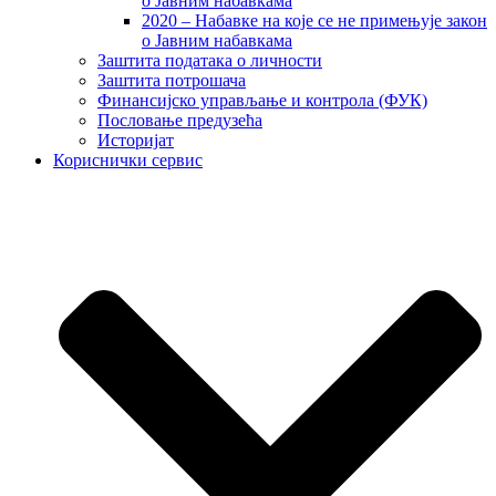
о Јавним набавкама
2020 – Набавке на које се не примењује закон
о Јавним набавкама
Заштита података о личности
Заштита потрошача
Финансијско управљање и контрола (ФУК)
Пословање предузећа
Историјат
Кориснички сервис