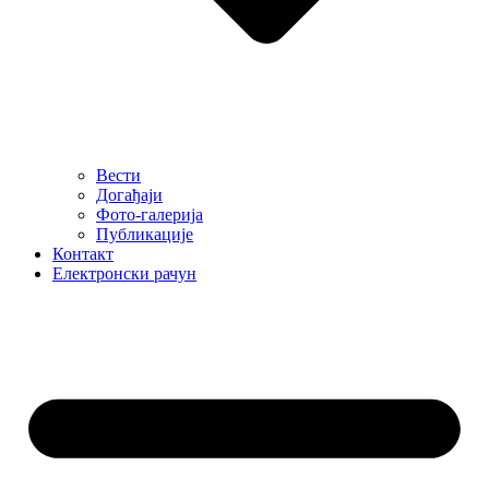
Вести
Догађаји
Фото-галерија
Публикације
Контакт
Електронски рачун