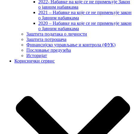
2022- Набавке на које се не примењује Закон
о јавним набавкама
2021 – Набавке на које се не примењује закон
о Јавним набавкама
2020 – Набавке на које се не примењује закон
о Јавним набавкама
Заштита података о личности
Заштита потрошача
Финансијско управљање и контрола (ФУК)
Пословање предузећа
Историјат
Кориснички сервис