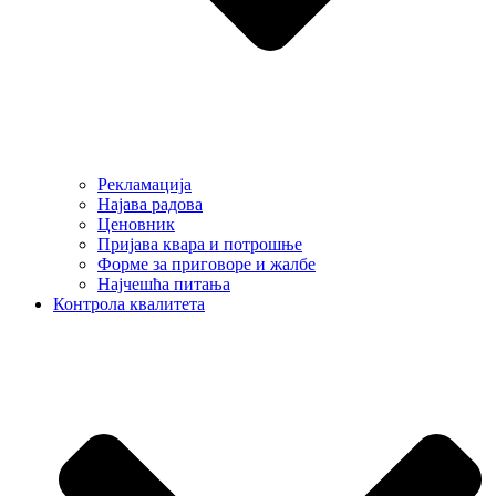
Рекламација
Најава радова
Ценовник
Пријава квара и потрошње
Форме за приговоре и жалбе
Најчешћа питања
Контрола квалитета