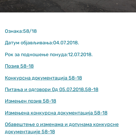
Ознака:58/18
Датум објављивања:04.07.2018.
Рок за подношење понуда:12.07.2018.
Неопходно
These
Позив 58-18
cookies are
not optional.
Конкурсна документација 58-18
They are
needed for
Питања и одговори 0д 05.07.2018.58-18
the website
to function.
Измењен позив 58-18
Измењена конкурсна документација 58-18
Статистика
In order for us
Обавештење о изменама и допунама конкурсне
to improve
документације 58-18
the website's