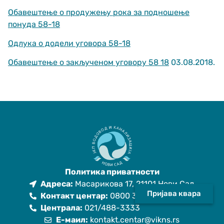
functionality
Обавештење о продужењу рока за подношење
and structure,
понуда 58-18
based on how
the website is
Одлука о додели уговора 58-18
used.
Обавештење о закљученом уговору 58 18
03.08.2018.
Искуство
In order for
our website
to perform
as well as
possible
during your
visit. If you
refuse
these
Политика приватности
cookies,
some
Адреса:
Масарикова 17, 21101 Нови Сад
functionality
Пријава квара
Контакт центар:
0800 333 021
will
Централа:
021/488-3333
disappear
Е-маил:
kontakt.centar@vikns.rs
from the