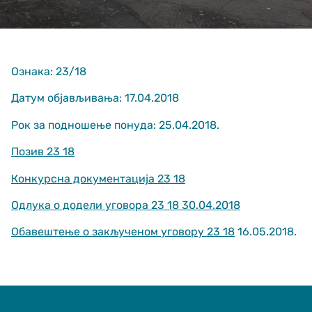
Ознака: 23/18
Датум објављивања: 17.04.2018
Рок за подношење понуда: 25.04.2018.
Неопходно
These
Позив 23 18
cookies are
not optional.
Конкурсна документација 23 18
They are
needed for
Одлука о додели уговора 23 18 30.04.2018
the website
to function.
Обавештење о закљученом уговору 23 18
16.05.2018.
Статистика
In order for us
to improve
the website's