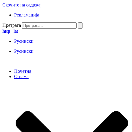
Скочите на садржај
Рекламација
Претрага
ћир
|
lat
Русински
Русински
Почетна
О нама