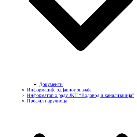
Документи
Информације од јавног значаја
Информатор о раду ЈКП “Водовод и канализација”
Профил наручиоца