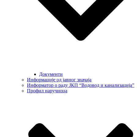
Документи
Информације од јавног значаја
Информатор о раду ЈКП “Водовод и канализација”
Профил наручиоца