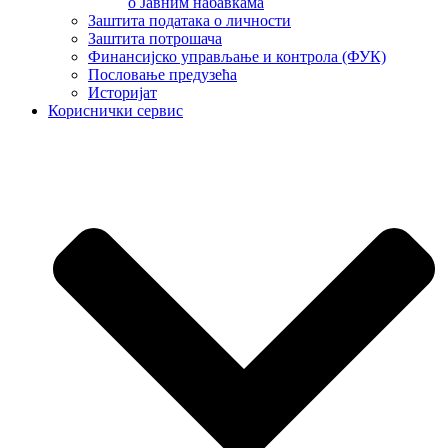
о Јавним набавкама
Заштита података о личности
Заштита потрошача
Финансијско управљање и контрола (ФУК)
Пословање предузећа
Историјат
Кориснички сервис