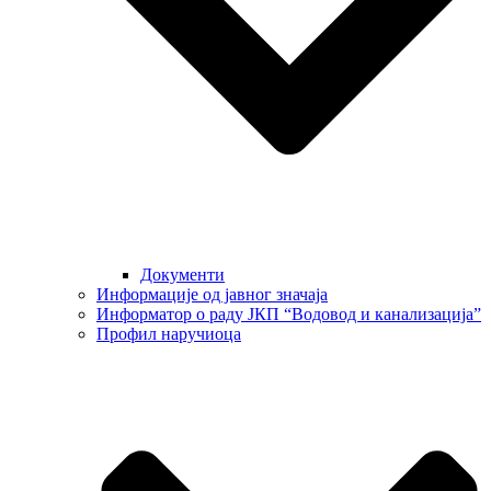
Документи
Информације од јавног значаја
Информатор о раду ЈКП “Водовод и канализација”
Профил наручиоца