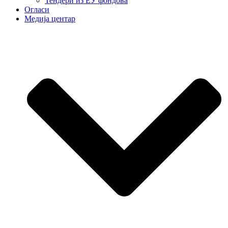
Тендери из ЕУ фондова
Огласи
Медија центар