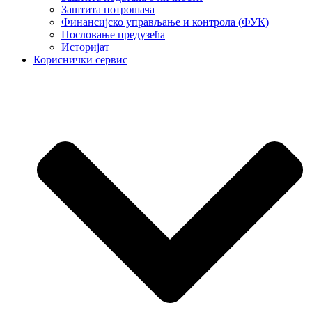
Заштита потрошача
Финансијско управљање и контрола (ФУК)
Пословање предузећа
Историјат
Кориснички сервис