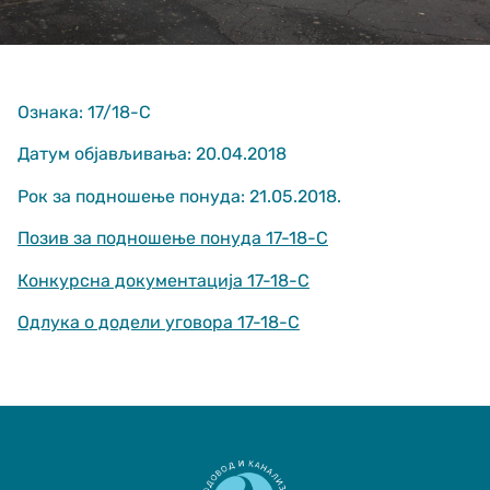
Ознака: 17/18-С
Датум објављивања: 20.04.2018
Рок за подношење понуда: 21.05.2018.
Неопходно
These
Позив за подношење понуда 17-18-С
cookies are
not optional.
Конкурсна документација 17-18-С
They are
needed for
Одлука о додели уговора 17-18-С
the website
to function.
Статистика
In order for us
to improve
the website's