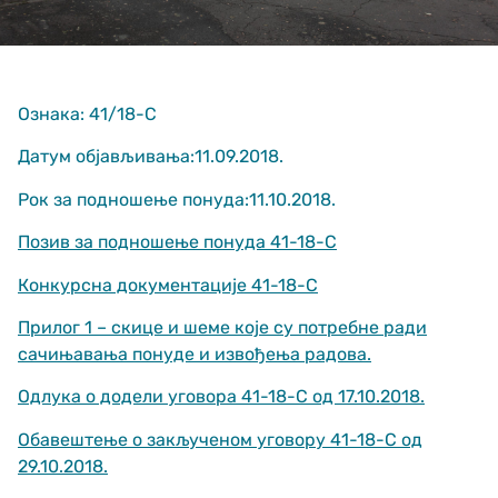
Ознака: 41/18-С
Датум објављивања:11.09.2018.
Рок за подношење понуда:11.10.2018.
Неопходно
These
Позив за подношење понуда 41-18-С
cookies are
not optional.
Конкурсна документације 41-18-С
They are
needed for
Прилог 1 – скице и шеме које су потребне ради
the website
to function.
сачињавања понуде и извођења радова.
Одлука о додели уговора 41-18-С од 17.10.2018.
Статистика
Обавештење о закљученом уговору 41-18-С од
In order for us
29.10.2018.
to improve
the website's