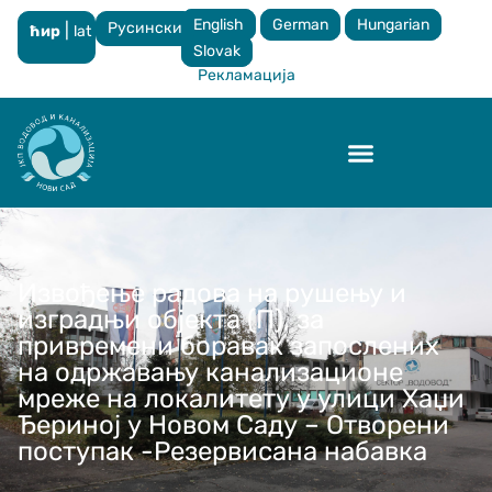
English
German
Hungarian
Русински
|
ћир
lat
×
Slovak
Рекламација
Контрола квалитета
Извођење радова на рушењу и
изградњи објекта (П), за
привремени боравак запослених
на одржавању канализационе
мреже на локалитету у улици Хаџи
Ђериној у Новом Саду – Отворени
поступак -Резервисана набавка