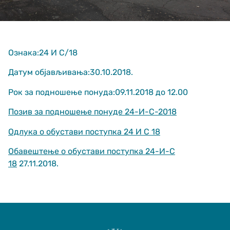
Ознака:24 И С/18
Датум објављивања:30.10.2018.
Рок за подношење понуда:09.11.2018 до 12.00
Неопходно
These
Позив за подношење понуде 24-И-С-2018
cookies are
not optional.
Одлука о обустави поступка 24 И С 18
They are
needed for
Обавештење о обустави поступка 24-И-С
the website
to function.
18
27.11.2018.
Статистика
In order for us
to improve
the website's