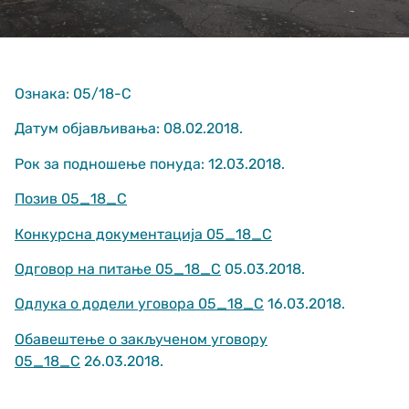
Ознака: 05/18-С
Датум објављивања: 08.02.2018.
Рок за подношење понуда: 12.03.2018.
Неопходно
These
Позив 05_18_С
cookies are
not optional.
Конкурсна документација 05_18_С
They are
needed for
Одговор на питање 05_18_С
05.03.2018.
the website
to function.
Одлука о додели уговора 05_18_С
16.03.2018.
Обавештење о закљученом уговору
Статистика
05_18_С
26.03.2018.
In order for us
to improve
the website's