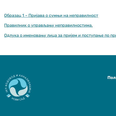
Образац 1 – Пријава о сумњи на неправилност
Правилник о управљању неправилностима
.
Одлука о именовању лица за пријем и поступање по п
Неопходно
These
cookies are
not optional.
They are
needed for
the website
Пол
to function.
Статистика
In order for us
to improve
the website's