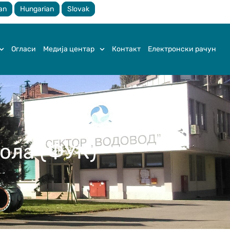
an
Hungarian
Slovak
Огласи
Медија центар
Контакт
Електронски рачун
ола (ФУК)