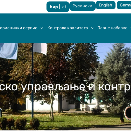
English
Germ
Русински
|
ћир
lat
ориснички сервис
Контрола квалитета
Јавне набавке
ско управљање и контр