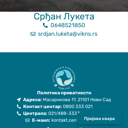
Срђан Лукета
0648521850
srdjan.luketa@vikns.rs
Неопходно
These
cookies are
not optional.
They are
needed for
the website
to function.
Политика приватности
Адреса:
Масарикова 17, 21101 Нови Сад
Контакт центар:
0800 333 021
Статистика
Централа:
021/488-3333
In order for us
Пријава квара
Е-маил:
kontakt.centar@vikns.rs
to improve
the website's