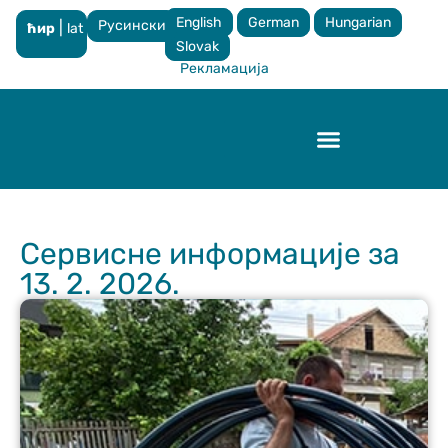
English
German
Hungarian
Русински
|
ћир
lat
×
Slovak
Рекламација
Контрола квалитета
Сервисне информације за
13. 2. 2026.