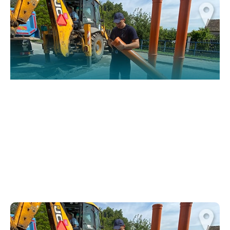
functionality
and structure,
based on how
the website is
used.
Искуство
In order for
our website
to perform
as well as
possible
during your
visit. If you
refuse
these
cookies,
some
functionality
will
disappear
from the