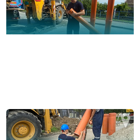
website.
Марктеинг
By sharing
your
interests and
behavior as
you visit our
site, you
increase the
chance of
seeing
personalized
content and
offers.