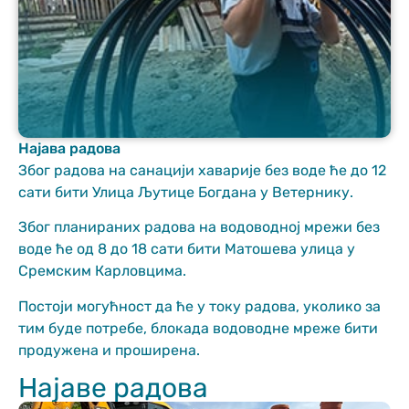
Најава радова
Неопходно
Због радова на санацији хаварије без воде ће до 12
These
сати бити Улица Љутице Богдана у Ветернику.
cookies are
not optional.
Због планираних радова на водоводној мрежи без
They are
воде ће од 8 до 18 сати бити Матошева улица у
needed for
Сремским Карловцима.
the website
to function.
Постоји могућност да ће у току радова, уколико за
тим буде потребе, блокада водоводне мреже бити
продужена и проширена.
Статистика
In order for us
Најаве радова
to improve
the website's