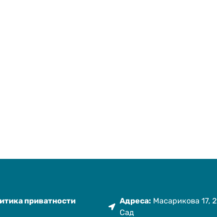
итика приватности
Адреса:
Масарикова 17, 2
Сад