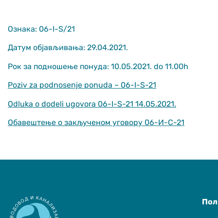
Ознака: 06-I-S/21
Датум објављивања: 29.04.2021.
Рок за подношење понуда: 10.05.2021. do 11.00h
Poziv za podnosenje ponuda – 06-I-S-21
Неопходно
These
Odluka o dodeli ugovora 06-I-S-21 14.05.2021.
cookies are
not optional.
Обавештење о закљученом уговору 06-И-С-21
They are
needed for
the website
to function.
Статистика
In order for us
Пол
to improve
the website's