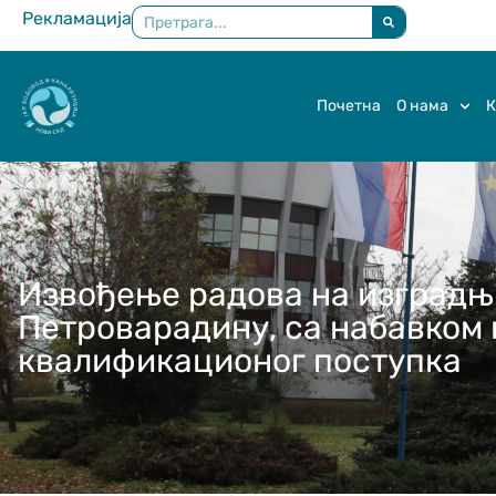
Рекламација
×
Почетна
О нама
К
Извођење радова на изградњи
Петроварадину, са набавком и
квалификационог поступка