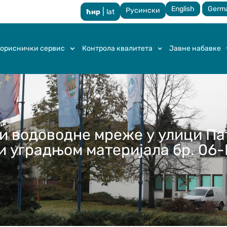
English
Germ
Русински
|
ћир
lat
ориснички сервис
Контрола квалитета
Јавне набавке
 водоводне мреже у улици Пат
 уградњом материјала бр. 06-И