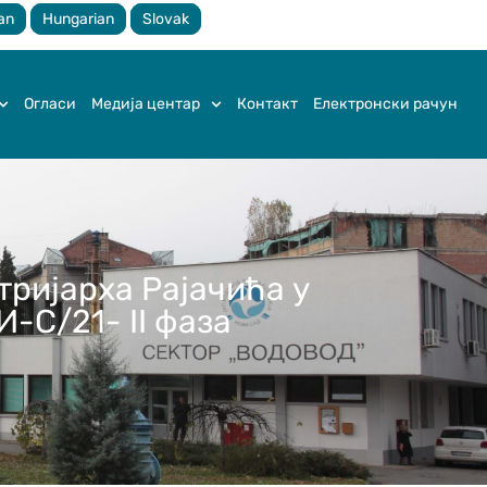
an
Hungarian
Slovak
Огласи
Медија центар
Контакт
Електронски рачун
ријарха Рајачића у
-С/21- II фаза