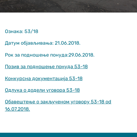
Ознака: 53/18
Датум објављивања: 21.06.2018.
Рок за подношење понуда:29.06.2018.
Неопходно
These
Позив за подношење понуда 53-18
cookies are
not optional.
Конкурсна документација 53-18
They are
needed for
Одлука о додели уговора 53-18
the website
to function.
Обавештење о закљученом уговору 53-18 od
16.07.2018.
Статистика
In order for us
to improve
the website's